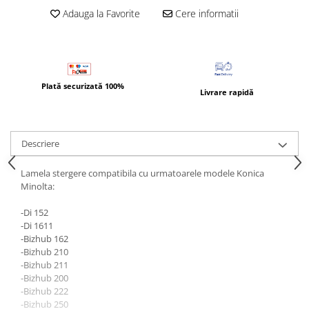
Bizhub Press C1060, C1070
Adauga la Favorite
Cere informatii
BizHub C3350, C3850
BizHub C3351, C3851
BizHub C3320i, C3321i
Plată securizată 100%
BizHub C3350i, C4050i
Livrare rapidă
BizHub C3351i, C4051i
Consumabile Konica Minolta
Descriere
BizHub C258, C308, C368
BizHub C458, C558
Lamela stergere compatibila cu urmatoarele modele Konica
Minolta:
BizHub C250i, C300i, C360i
-Di 152
BizHub C251i, C301i, C361i
-Di 1611
Bizhub C224, C284 , C364
-Bizhub 162
-Bizhub 210
BizHub C454, C554
-Bizhub 211
Bizhub C220, C280, C360
-Bizhub 200
-Bizhub 222
BizHub C227, C287, C367
-Bizhub 250