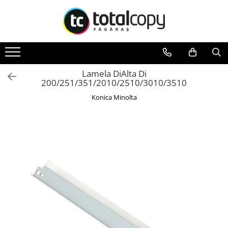
Toate Produsele
Inchirieri copiatoare
Copiatoare Second Hand
Lamela DiAlta Di
200/251/351/2010/2510/3010/3510
Color
Konica Minolta
Monocrom
Multifunctionale
Imprimante Second Hand
Monocrom
Toner original Minolta
Bizhub C220, C280, C360
Bizhub C224., C284, C364
Bizhub C258, C308, C368
BizHub C227, C287, C367