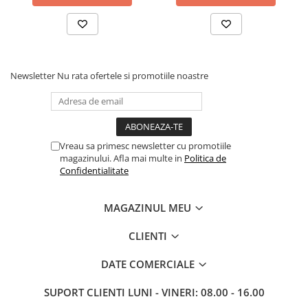
BizHub C3351i, C4051i
BizHub C3110
BizHub 3300p, 3301p
BizHub 4000p
Newsletter
Nu rata ofertele si promotiile noastre
BizHub 4700p
BizHub 3320
BizHub 4020
Vreau sa primesc newsletter cu promotiile
BizHub 4050, 4750
magazinului. Afla mai multe in
Politica de
Confidentialitate
BizHub 4052, 4752
BizHub 4000i, 5000i
MAGAZINUL MEU
Categorie
CLIENTI
Developer
Unitati imagine / Cilindrii / lamele
DATE COMERCIALE
Elemente cuptor / Fuser
Cartuse toner / cartuse laser
SUPORT CLIENTI
LUNI - VINERI: 08.00 - 16.00
Transfer belt