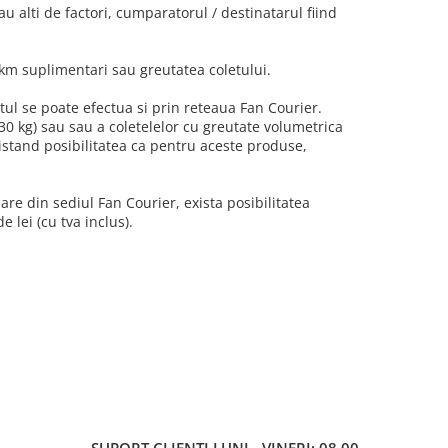
u alti de factori, cumparatorul / destinatarul fiind
, km suplimentari sau greutatea coletului.
ul se poate efectua si prin reteaua Fan Courier.
 30 kg) sau sau a coletelelor cu greutate volumetrica
xistand posibilitatea ca pentru aceste produse,
are din sediul Fan Courier, exista posibilitatea
e lei (cu tva inclus).
SUPORT CLIENTI
LUNI - VINERI: 08.00