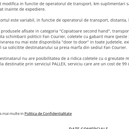
t modifica in functie de operatorul de transport, km suplimentari sa
at inainte de expediere.
ortul este variabil, in functie de operatorul de transport, distanta
 produsele afisate in categoria "Copiatoare second hand", transport
ta schimbarii politicii Fan Courier, coletele cu gabarit mare (peste
livrarea nu mai este disponibila "door to door" in toate judetele, e
 sa solicitite destinatarului sa preia marfa din sediul Fan Courier.
stinatarul nu are posibilitatea de a ridica coletele cu o greutate m
i la destinatie prin serviciul PALLEX, serviciu care are un cost de 99 d
la mai multe in
Politica de Confidentialitate
DATE COMERCIALE