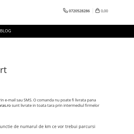
0720528286
0,00
BLOG
rt
prin e-mail sau SMS. O comanda nu poate fi livrata pana
ras.ro
sunt livrate in toata tara prin intermediul firmelor
n functie de numarul de km ce vor trebui parcursi