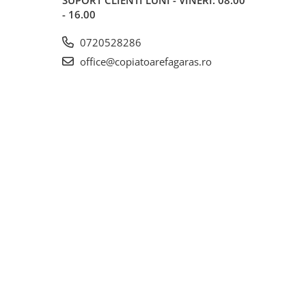
- 16.00
0720528286
office@copiatoarefagaras.ro