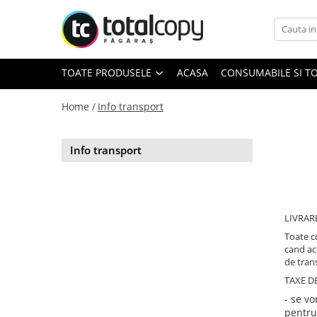
Toate Produsele
TOATE PRODUSELE
ACASA
CONSUMABILE SI T
Inchirieri copiatoare
Copiatoare Second Hand
Home /
Info transport
Info transport
Color
Monocrom
Multifunctionale
Imprimante Second Hand
LIVRAR
Toate c
cand ac
de tran
Monocrom
TAXE DE
Toner original Minolta
- se v
pentru
Bizhub C220, C280, C360