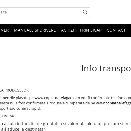
ONER
MANUALE SI DRIVERE
ACHIZITII PRIN SICAP
CONTACT
Info transpo
EA PRODUSELOR
omenzile plasate pe
www.copiatoarefagaras.ro
vor fi confirmate telefonic, 
easta nu a fost confirmata. Produsele cumparate de pe
www.copiatoarefaga
sport sau curierat rapid.
 LIVRARE:
or calcula in functie de greutatea si volumul coletului, precum si i
 a-l aduce la destinatar.