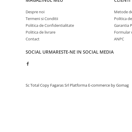
Toner Original TN014, TN-014
Despre noi
Metode de
Develop Ineo+ 1060, Ineo+ 1070
Termeni si Conditii
Politica d
Minolta C1085, BizHub C1100
Politica de Confidentialitate
Garantia 
Bizhub Press C1060, C1070
Politica de livrare
Formular 
Contact
ANPC
BizHub C3350, C3850
BizHub C3351, C3851
SOCIAL
URMARESTE-NE IN SOCIAL MEDIA
BizHub C3320i, C3321i
BizHub C3350i, C4050i
BizHub C3351i, C4051i
Sc Total Copy Fagaras Srl
Platforma E-commerce by Gomag
Consumabile Konica Minolta
BizHub C258, C308, C368
BizHub C458, C558
BizHub C250i, C300i, C360i
BizHub C251i, C301i, C361i
Bizhub C224, C284 , C364