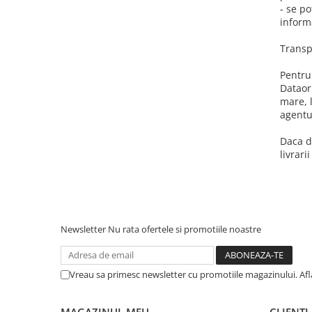
- se po
Bizhub C224., C284, C364
inform
Bizhub C258, C308, C368
Transp
BizHub C227, C287, C367
Pentru
Bizhub C250i, C300i, C360i
Dataori
mare, 
BizHub C251i, C301i, C361i
agentul
BizHub C454, C554
Daca de
BizHub C458, C558
livrari
Bizhub C350, C351, C450
Bizhub C200, C253, C353
Bizhub C5500, C6500
Newsletter
Nu rata ofertele si promotiile noastre
BizHub 224e, 284e
BizHub 227, 287
Vreau sa primesc newsletter cu promotiile magazinului. Af
BizHub 227, 287, 367
BizHub 308, 368
MAGAZINUL MEU
CLIENTI