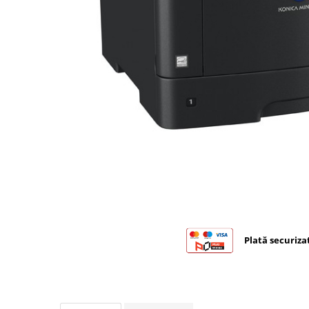
Bizhub C224., C284, C364
Bizhub C258, C308, C368
BizHub C227, C287, C367
Bizhub C250i, C300i, C360i
BizHub C251i, C301i, C361i
BizHub C454, C554
BizHub C458, C558
Bizhub C350, C351, C450
Bizhub C200, C253, C353
Bizhub C5500, C6500
BizHub 224e, 284e
Plată securiza
BizHub 227, 287
BizHub 227, 287, 367
BizHub 308, 368