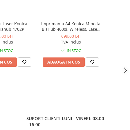
 Laser Konica
Imprimanta A4 Konica Minolta
Imprimant
-8%
Bizhub 4702P
BizHub 4000i, Wireless, Laser,
BizHub 500
Alb Negru
,00 Lei
699,00 Lei
899,0
 inclus
TVA inclus
IN STOC
IN STOC
N COS
ADAUGA IN COS
ADAUG
SUPORT CLIENTI
LUNI - VINERI: 08.00
- 16.00