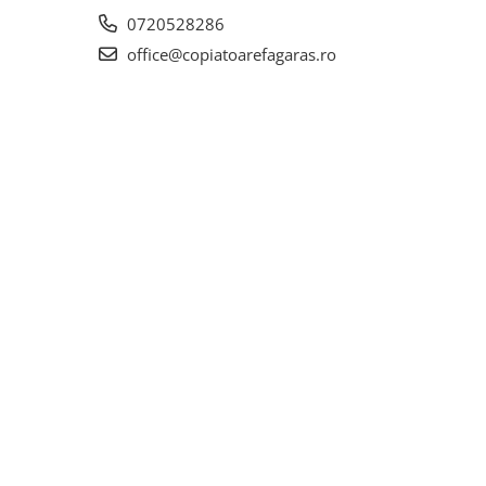
0720528286
office@copiatoarefagaras.ro