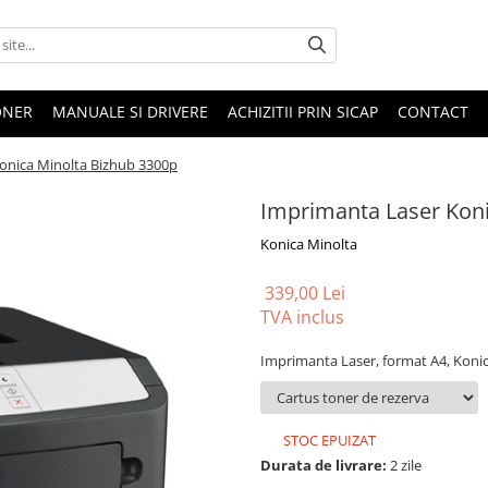
ONER
MANUALE SI DRIVERE
ACHIZITII PRIN SICAP
CONTACT
onica Minolta Bizhub 3300p
Imprimanta Laser Koni
Konica Minolta
339,00 Lei
TVA inclus
Imprimanta Laser, format A4, Koni
STOC EPUIZAT
Durata de livrare:
2 zile