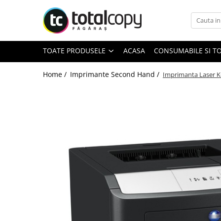
Toate Produsele
TOATE PRODUSELE
ACASA
CONSUMABILE SI T
Inchirieri copiatoare
Copiatoare Second Hand
Home /
Imprimante Second Hand /
Imprimanta Laser K
Color
Monocrom
Multifunctionale
Imprimante Second Hand
Monocrom
Toner original Minolta
Bizhub C220, C280, C360