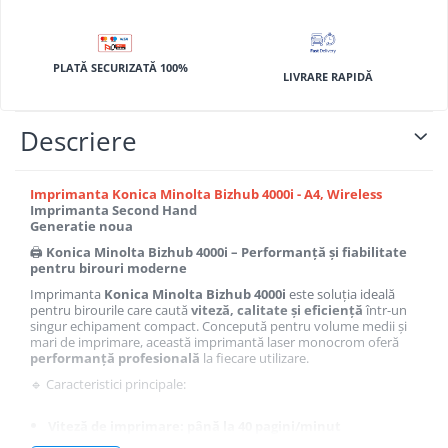
BizHub 4700p
BizHub 3320
BizHub 4020
PLATĂ SECURIZATĂ 100%
LIVRARE RAPIDĂ
BizHub 4050, 4750
BizHub 4052, 4752
Descriere
BizHub 4000i, 5000i
Categorie
Imprimanta Konica Minolta Bizhub 4000i - A4, Wireless
Imprimanta Second Hand
Developer
Generatie noua
Unitati imagine / Cilindrii / lamele
🖨️
Konica Minolta Bizhub 4000i – Performanță și fiabilitate
pentru birouri moderne
Elemente cuptor / Fuser
Imprimanta
Konica Minolta Bizhub 4000i
este soluția ideală
Cartuse toner / cartuse laser
pentru birourile care caută
viteză, calitate și eficiență
într-un
singur echipament compact. Concepută pentru volume medii și
Transfer belt
mari de imprimare, această imprimantă laser monocrom oferă
Roti dintate / Angrenaje / Pinioane
performanță profesională
la fiecare utilizare.
Toner refill
🔹 Caracteristici principale:
Touch Screen
Viteză de imprimare:
până la
40 pagini/minut