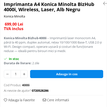
Imprimanta A4 Konica Minolta BizHub
BizHub 227, 287
BizHub 308, BizHub 368
C280
4000i, Wireless, Laser, Alb Negru
C360
BizHub 227, 287, 367
BizHub 454e, 554e
Konica Minolta
C224/C284/C364/C454/C554
BizHub 308, 368
Bizhub C203, C253, C353
699,00 Lei
C25
Toner Original TN014, TN-014
Bizhub 200, 250, 350
TVA inclus
C35 / C35p
Develop Ineo+ 1060, Ineo+ 1070
Bizhub 222, 282, 362
Developer
Konica Minolta Bizhub 4000i
– Imprimantă laser monocrom A4,
Minolta C1085, BizHub C1100
BizHub C35, C35p
până la 40 ppm, duplex automat, reţea 10/100/1000 Base-T, USB 2.0 şi
C220 / C280 / C360
Wi-Fi. Design compact, operare uşoară şi costuri de funcţionare
Bizhub Press C1060, C1070
BizHub C3350, C3850
C224 / C284 / C364 / C454 / C554 /
reduse — ideală pentru birouri mici şi medii.
C654 / C754
BizHub C3350, C3850
BizHub C3351, C3851
In stoc
Durata de livrare:
2 zile
BizHub C3351, C3851
BizHub C3320i, C3321i
BizHub C3320i, C3321i
BizHub C3350i, C4050i
Adauga in cos
BizHub C3350i, C4050i
BizHub C3351i, C4051i
Cod Produs:
4000i
BizHub C3351i, C4051i
BizHub C3110
Ai nevoie de ajutor?
0720528286
BizHub 3300p, 3301p
Adauga la Favorite
Cere informatii
BizHub 4000p