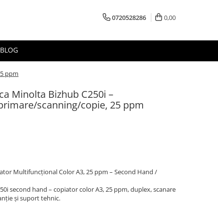
0720528286
0,00
BLOG
 25 ppm
ca Minolta Bizhub C250i –
mprimare/scanning/copie, 25 ppm
ator Multifuncţional Color A3, 25 ppm – Second Hand /
0i second hand – copiator color A3, 25 ppm, duplex, scanare
nţie şi suport tehnic.