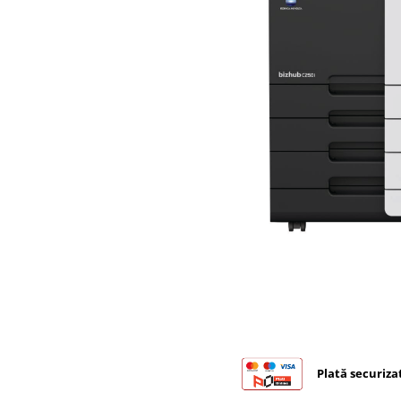
Bizhub C224., C284, C364
Bizhub C258, C308, C368
BizHub C227, C287, C367
Bizhub C250i, C300i, C360i
BizHub C251i, C301i, C361i
BizHub C454, C554
BizHub C458, C558
Bizhub C350, C351, C450
Bizhub C200, C253, C353
Bizhub C5500, C6500
BizHub 224e, 284e
BizHub 227, 287
BizHub 227, 287, 367
Plată securiza
BizHub 308, 368