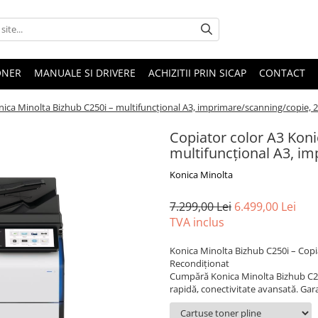
ONER
MANUALE SI DRIVERE
ACHIZITII PRIN SICAP
CONTACT
nica Minolta Bizhub C250i – multifuncţional A3, imprimare/scanning/copie,
Copiator color A3 Koni
multifuncţional A3, i
Konica Minolta
7.299,00 Lei
6.499,00 Lei
TVA inclus
Konica Minolta Bizhub C250i – Copi
Recondiţionat
Cumpără Konica Minolta Bizhub C25
rapidă, conectivitate avansată. Gara