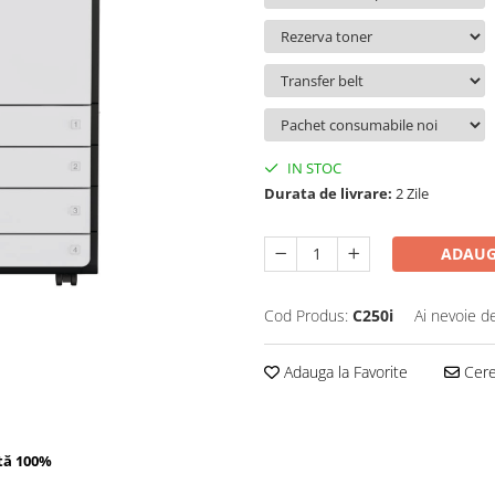
IN STOC
Durata de livrare:
2 Zile
ADAUG
Cod Produs:
C250i
Ai nevoie d
Adauga la Favorite
Cere 
tă 100%