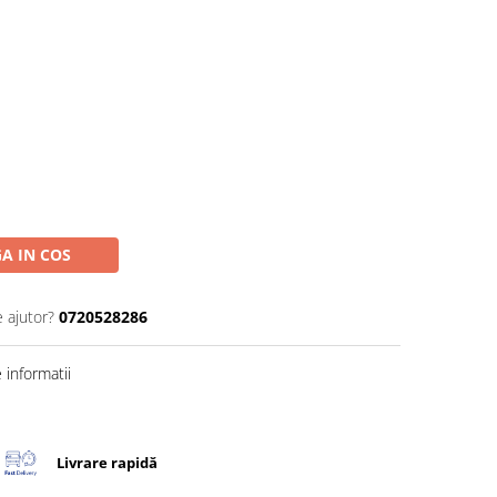
A IN COS
e ajutor?
0720528286
informatii
Livrare rapidă