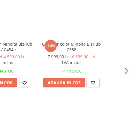
r Minolta BizHub
Copiator color Minolta BizHub
Copiator
-14%
-6%
 / C454e
C558
B
ei
4.599,00 Lei
7.999,00 Lei
6.899,00 Lei
3.399,0
 inclus
TVA inclus
IN STOC
IN STOC
N COS
ADAUGA IN COS
ADAUG