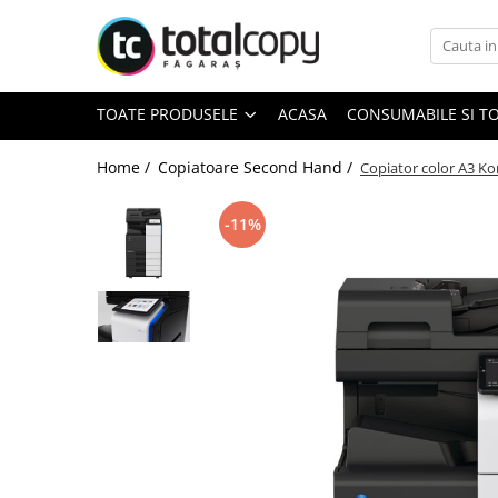
Toate Produsele
TOATE PRODUSELE
ACASA
CONSUMABILE SI T
Inchirieri copiatoare
Copiatoare Second Hand
Home /
Copiatoare Second Hand /
Copiator color A3 Ko
-11%
Color
Monocrom
Multifunctionale
Imprimante Second Hand
Monocrom
Toner original Minolta
Bizhub C220, C280, C360