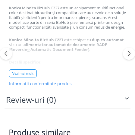
Konica Minolta BizHub C227 este un echipament multifuncțional
color destinat birourilor și companiilor care au nevoie de o soluție
fiabilă și eficientă pentru imprimare, copiere și scanare. Acest
model face parte din seria BizHub și se remarcă printr-un design
compact, funcționalități avansate și un consum redus de energie.
Konica Minolta BizHub C227
este echipat cu
duplex automat
și cu un
alimentator automat de documente RADF
(Reversing Automatic Document Feeder)
.
Detalii specifice:
Vezi mai mult
Duplex automat:
Informatii conformitate produs
Permite imprimarea și copierea față-verso fără
Review-uri
intervenția utilizatorului, economisind hârtie și
(0)
timp.
RADF (Reversing Automatic Document Feeder) –
Alimentator automat reversibil:
Permite scanarea automată a documentelor față-
Produse similare
verso prin întoarcerea paginilor.