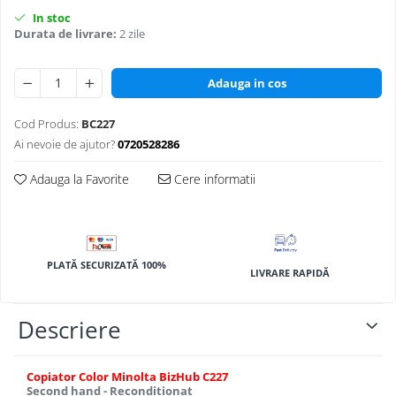
BizHub 4700p
In stoc
BizHub 3320
Durata de livrare:
2 zile
BizHub 4020
Adauga in cos
BizHub 4050, 4750
BizHub 4052, 4752
Cod Produs:
BC227
BizHub 4000i, 5000i
Ai nevoie de ajutor?
0720528286
Categorie
Adauga la Favorite
Cere informatii
Developer
Unitati imagine / Cilindrii / lamele
Elemente cuptor / Fuser
PLATĂ SECURIZATĂ 100%
Cartuse toner / cartuse laser
LIVRARE RAPIDĂ
Transfer belt
Roti dintate / Angrenaje / Pinioane
Descriere
Toner refill
Touch Screen
Copiator Color Minolta BizHub C227
Second hand - Reconditionat