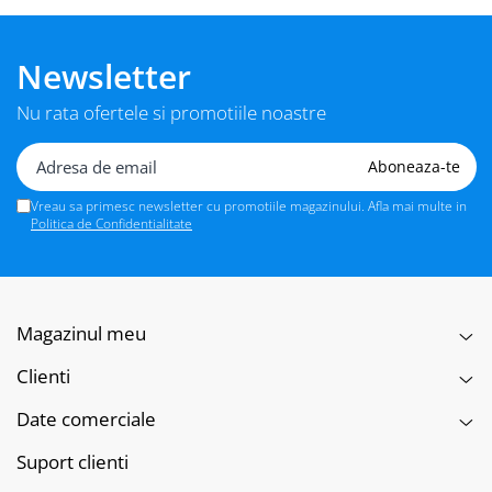
opționale)
Ecran tactil modern și interfață intuitivă
Newsletter
Panou tactil color de 7 inch
Nu rata ofertele si promotiile noastre
Interfață personalizabilă și ușor de utilizat
Scanare rapidă și eficientă
Vreau sa primesc newsletter cu promotiile magazinului. Afla mai multe in
Scanare color și alb-negru până la 45 de imagini pe
Politica de Confidentialitate
minut
Scanare către email, FTP, SMB, USB sau cloud
Funcționalități avansate de securitate
Magazinul meu
Autentificare prin parolă, card de utilizator sau
Clienti
amprentă
Protecție a documentelor prin criptare și ștergere
Date comerciale
automată a datelor
Suport clienti
Consum redus de energie și tehnologie ecologică