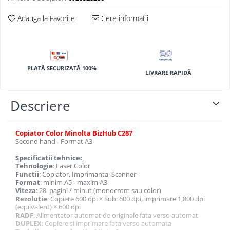
BizHub 4700p
Adauga la Favorite
Cere informatii
BizHub 3320
BizHub 4020
BizHub 4050, 4750
BizHub 4052, 4752
PLATĂ SECURIZATĂ 100%
LIVRARE RAPIDĂ
BizHub 4000i, 5000i
Categorie
Descriere
Developer
Unitati imagine / Cilindrii / lamele
Copiator Color Minolta BizHub C287
Second hand - Format A3
Elemente cuptor / Fuser
Cartuse toner / cartuse laser
Specificatii tehnice:
Tehnologie
: Laser Color
Transfer belt
Functii
: Copiator, Imprimanta, Scanner
Roti dintate / Angrenaje / Pinioane
Format
: minim A5 - maxim A3
Viteza
: 28 pagini / minut (monocrom sau color)
Toner refill
Rezolutie
: Copiere 600 dpi × Sub: 600 dpi, imprimare 1,800 dpi
(equivalent) × 600 dpi
Touch Screen
RADF
: Alimentator automat de originale fata verso automat
DUPLEX
: Copiere si imprimare fata verso automata