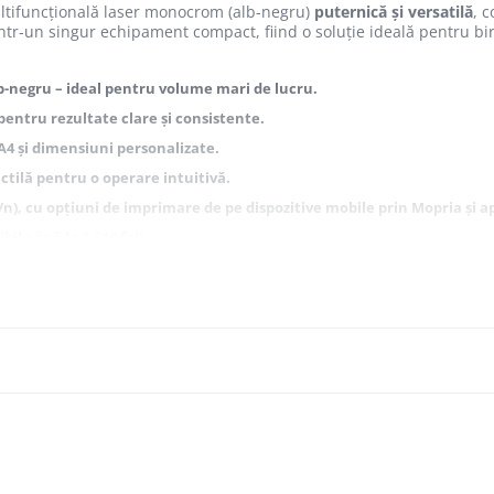
tifuncțională laser monocrom (alb-negru)
puternică și versatilă
, 
ntr-un singur echipament compact, fiind o soluție ideală pentru b
b-negru – ideal pentru volume mari de lucru.
entru rezultate clare și consistente.
A4
și dimensiuni personalizate.
ctilă pentru o operare intuitivă.
g/n), cu opțiuni de imprimare de pe dispozitive mobile prin Mopria și ap
bil până la 1.610 foi).
entru economii de hârtie.
color) în modul simplex (până la 100/34 ipm în duplex); rezoluție până l
te
fluxuri digitale eficiente
e conectare modernă, este un echipament robust și fiabil care îmbunătățește
p