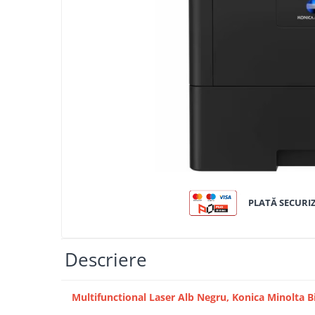
Bizhub C250i, C300i, C360i
BizHub C251i, C301i, C361i
BizHub C454, C554
BizHub C458, C558
Bizhub C350, C351, C450
Bizhub C200, C253, C353
Bizhub C5500, C6500
BizHub 224e, 284e
BizHub 227, 287
PLATĂ SECURI
BizHub 227, 287, 367
BizHub 308, 368
Toner Original TN014, TN-014
Descriere
Develop Ineo+ 1060, Ineo+ 1070
Minolta C1085, BizHub C1100
Multifunctional Laser Alb Negru, Konica Minolta B