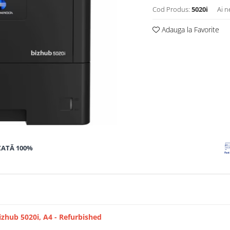
Cod Produs:
5020i
Ai n
Adauga la Favorite
ZATĂ 100%
izhub 5020i, A4 - Refurbished