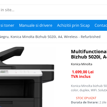
si toner
Manuale si drivere
Achizitii prin Sicap
Contac
Negru, Konica Minolta Bizhub 5020i, A4, Wireless - Refurbished
Multifunctiona
Bizhub 5020i, A
Konica Minolta
1.699,00 Lei
TVA inclus
Konica Minolta bizhub 502
color, duplex, WiFi. Soluț
STOC EPUIZAT
Durata de livrare:
2 zile