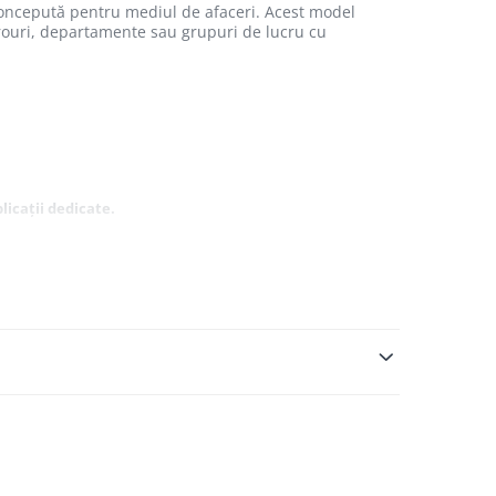
concepută pentru mediul de afaceri. Acest model
irouri, departamente sau grupuri de lucru cu
licații dedicate.
a 1.200 × 1.200 dpi.
roductivitatea fluxului de lucru
și reduce costurile