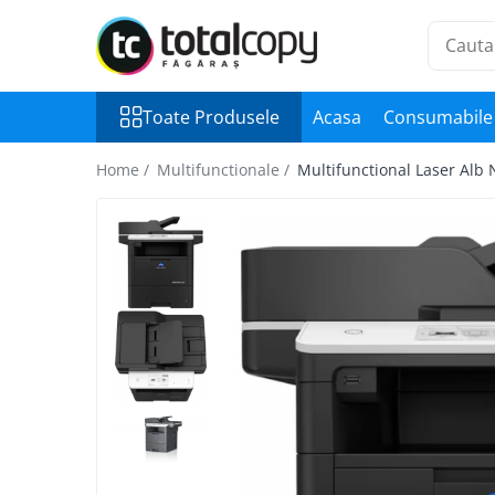
Toate Produsele
Toate Produsele
Acasa
Consumabile 
Inchirieri copiatoare
Copiatoare Second Hand
Home /
Multifunctionale /
Multifunctional Laser Alb 
Color
Monocrom
Multifunctionale
Imprimante Second Hand
Monocrom
Toner original Minolta
Bizhub C220, C280, C360
Bizhub C224., C284, C364
Bizhub C258, C308, C368
BizHub C227, C287, C367