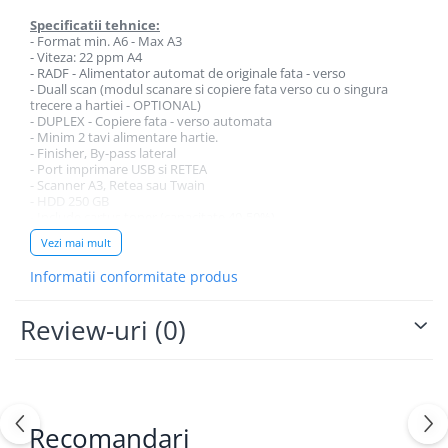
Specificatii tehnice:
- Format min. A6 - Max A3
- Viteza: 22 ppm A4
- RADF - Alimentator automat de originale fata - verso
- Duall scan (modul scanare si copiere fata verso cu o singura
trecere a hartiei - OPTIONAL)
- DUPLEX - Copiere fata - verso automata
- Minim 2 tavi alimentare hartie.
- Finisher, By-pass lateral
- Port imprimare USB si RETEA
- Scanner A3, Retea sau Twain
- HDD 250 GB
- Include cartus toner (capacitate 40-50%).
- Garantie: 12 Luni in limita a 20.000 copii / printuri (depinde care
Vezi mai mult
perioada survine prima).
Informatii conformitate produs
ALTE INFORMATII:
LIVRAREA PRODUSELOR
Review-uri
(0)
Toate comenzile plasate pe
www.copiatoarefagaras.ro
vor fi
confirmate telefonic, prin e-mail sau SMS. O comanda nu poate fi
livrata pana cand aceasta nu a fost confirmata. Produsele
cumparate de pe
www.copiatoarefagaras.ro
sunt livrate in toata
tara prin intermediul firmelor de transport sau curierat rapid.
TAXE DE LIVRARE:
Recomandari