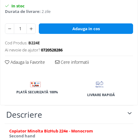
BizHub 4700p
In stoc
Durata de livrare:
2 zile
BizHub 3320
BizHub 4020
Adauga in cos
BizHub 4050, 4750
BizHub 4052, 4752
Cod Produs:
B224E
BizHub 4000i, 5000i
Ai nevoie de ajutor?
0720528286
Categorie
Adauga la Favorite
Cere informatii
Developer
Unitati imagine / Cilindrii / lamele
Elemente cuptor / Fuser
PLATĂ SECURIZATĂ 100%
Cartuse toner / cartuse laser
LIVRARE RAPIDĂ
Transfer belt
Roti dintate / Angrenaje / Pinioane
Descriere
Toner refill
Touch Screen
Copiator Minolta BizHub 224e - Monocrom
Second hand